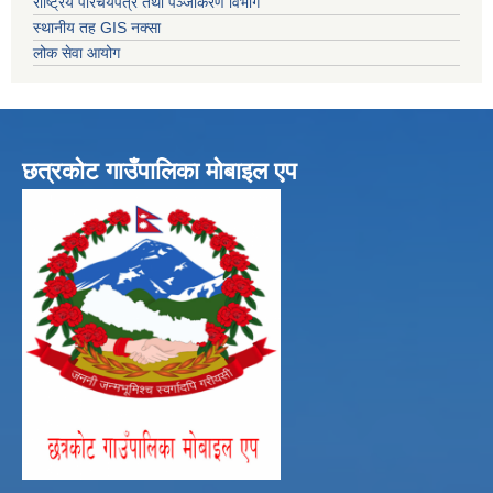
राष्ट्रिय परिचयपत्र तथा पञ्जीकरण विभाग
स्थानीय तह GIS नक्सा
लोक सेवा आयोग
छत्रकोट गाउँपालिका मोबाइल एप