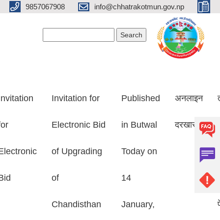
9857067908
info@chhatrakotmun.gov.np
Search form
Search
Invitation
Invitation for
Published
अनलाइन
for
Electronic Bid
in Butwal
दरखास्त
Electronic
of Upgrading
Today on
Bid
of
14
Chandisthan
January,
प