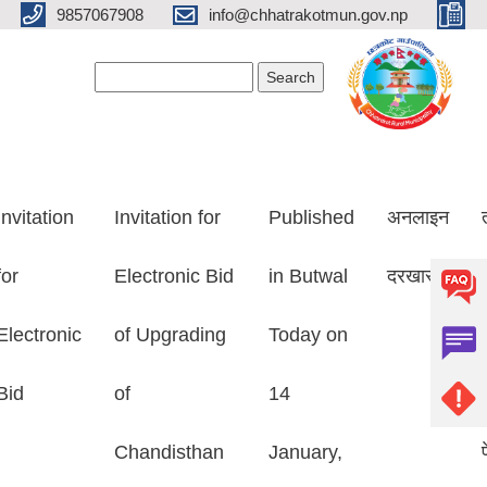
9857067908
info@chhatrakotmun.gov.np
Search form
Search
Invitation
Invitation for
Published
अनलाइन
for
Electronic Bid
in Butwal
दरखास्त
Electronic
of Upgrading
Today on
Bid
of
14
Chandisthan
January,
प