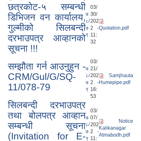
छत्रकोट-५ सम्बन्धी
03/
७
30/
डिभिजन वन कार्यालय,
८/
202
गुल्मीको सिलबन्दी
७
2 -
Quotation.pdf
९
11:
दरभाउपत्र आव्हानको
32
सूचना !!!
03/
सम्झौता गर्न आउनुहुन -
७
21/
CRM/Gul/G/SQ-
८/
202
Samjhauta
७
2 -
Humepipe.pdf
11/078-79
९
16:
53
सिलबन्दी दरभाउपत्र
03/
तथा बोलपत्र आव्हान
७
07/
Notice
सम्बन्धी सूचना
८/
202
Kalikanagar
७
2 -
(Invitation for E-
Atmabodh.pdf
९
11: