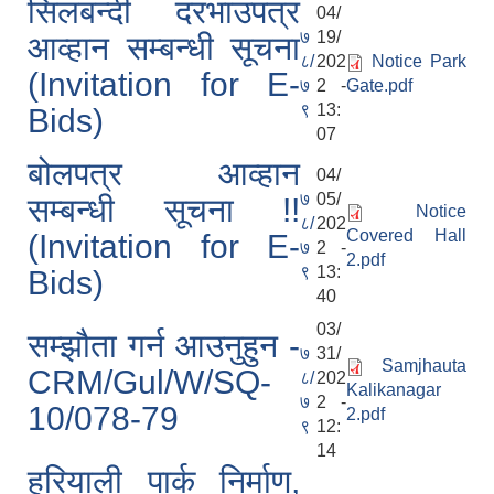
सिलबन्दी दरभाउपत्र
04/
७
19/
आव्हान सम्बन्धी सूचना
८/
202
Notice Park
(Invitation for E-
७
2 -
Gate.pdf
९
13:
Bids)
07
बोलपत्र आव्हान
04/
७
05/
सम्बन्धी सूचना !!
Notice
८/
202
Covered Hall
(Invitation for E-
७
2 -
2.pdf
९
13:
Bids)
40
03/
सम्झौता गर्न आउनुहुन -
७
31/
Samjhauta
CRM/Gul/W/SQ-
८/
202
Kalikanagar
७
2 -
10/078-79
2.pdf
९
12:
14
हरियाली पार्क निर्माण,