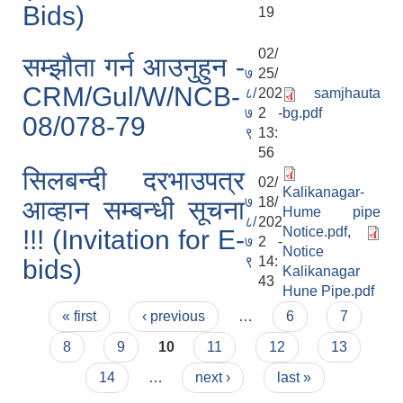
Bids)
19
02/
सम्झौता गर्न आउनुहुन -
७
25/
CRM/Gul/W/NCB-
८/
202
samjhauta
७
2 -
bg.pdf
08/078-79
९
13:
56
सिलबन्दी दरभाउपत्र
02/
Kalikanagar-
७
18/
आव्हान सम्बन्धी सूचना
Hume pipe
८/
202
Notice.pdf
,
!!! (Invitation for E-
७
2 -
Notice
९
14:
bids)
Kalikanagar
43
Hune Pipe.pdf
Pages
« first
‹ previous
…
6
7
8
9
10
11
12
13
14
…
next ›
last »