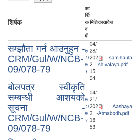
आ
र्थि
शिर्षक
क
मिति
दस्तावेज
व
र्ष
04/
सम्झौता गर्न आउनुहुन -
७
28/
CRM/Gul/W/NCB-
८/
202
samjhauta
७
2 -
shivalaya.pdf
09/078-79
९
15:
04
बोलपत्र स्वीकृति
04/
सम्बन्धी आशयको
७
21/
सूचना -
८/
202
Aashaya
७
2 -
Atmabodh.pdf
CRM/Gul/W/NCB-
९
16:
09/078-79
53