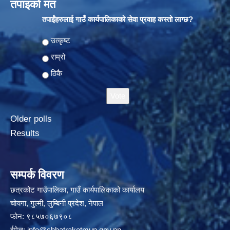
तपाइको मत
तपाईंहरुलाई गाउँ कार्यपालिकाको सेवा प्रवाह कस्तो लाग्छ?
Choices
उत्कृष्ट
राम्रो
ठिकै
Older polls
Results
सम्पर्क विवरण
छत्रकोट गाउँपालिका, गाउँ कार्यपालिकाको कार्यालय
चोयगा, गुल्मी, लुम्बिनी प्रदेश, नेपाल
फोन: ९८५७०६७९०८
ईमेल:
info@chhatrakotmun.gov.np