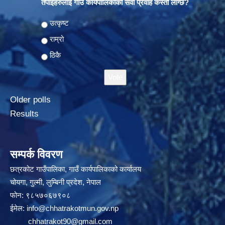
तपाईंहरुलाई गाउँ कार्यपालिकाको सेवा प्रवाह कस्तो लाग्छ?
Choices
उत्कृष्ट
राम्रो
ठिकै
Older polls
Results
सम्पर्क विवरण
छत्रकोट गाउँपालिका, गाउँ कार्यपालिकाको कार्यालय
चोयगा, गुल्मी, लुम्बिनी प्रदेश, नेपाल
फोन: ९८५७०६७९०८
ईमेल:
info@chhatrakotmun.gov.np
chhatrakot90@gmail.com