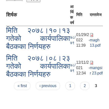
आ
र्थि
शिर्षक
मिति
दस्तावेज
क
वर्ष
मिति २०७८।१०।१३
01/29/2
गतेको कार्यपालिका
७८/
022 -
magh
७९
बैठकका निर्णयहरु
11:39
13.pdf
मिति २०७८।०८।२३
12/11/2
गतेको कार्यपालिका
७८/
021 -
mangsi
७९
बैठकका निर्णयहरु
12:34
r 23.pdf
Pages
« first
‹ previous
1
2
3