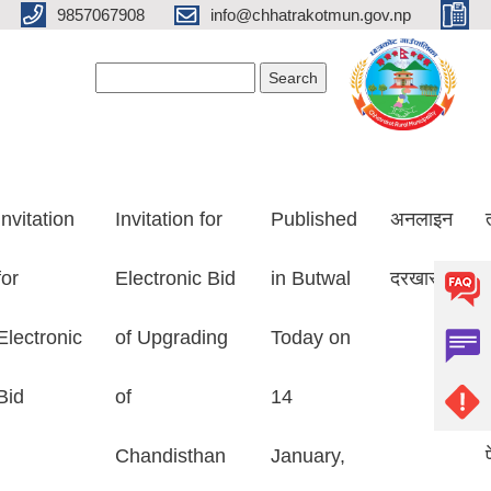
9857067908
info@chhatrakotmun.gov.np
Search form
Search
Invitation
Invitation for
Published
अनलाइन
for
Electronic Bid
in Butwal
दरखास्त
Electronic
of Upgrading
Today on
Bid
of
14
Chandisthan
January,
प