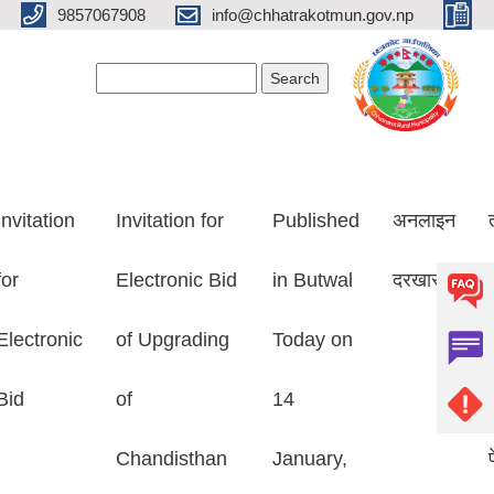
9857067908
info@chhatrakotmun.gov.np
Search form
Search
Invitation
Invitation for
Published
अनलाइन
for
Electronic Bid
in Butwal
दरखास्त
Electronic
of Upgrading
Today on
Bid
of
14
Chandisthan
January,
प