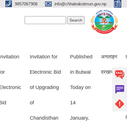
9857067908
info@chhatrakotmun.gov.np
Search form
Search
Invitation
Invitation for
Published
अनलाइन
for
Electronic Bid
in Butwal
दरखास्त
Electronic
of Upgrading
Today on
Bid
of
14
Chandisthan
January,
प