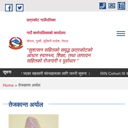
Skip to main content
छत्रकोट गाउँपालिका
गाउँ कार्यपालिकाको कार्यालय
चोयगा, गुल्मी, लुम्बिनी प्रदेश, नेपाल
"सुशासन सहितको समृद्ध छत्रकोटको
आधार स्वास्थ्य, शिक्षा, तथा उत्पादन
सहितको रोजगारी र पूर्वाधार "
सूचना
ा कार्यक्षेत्र भएका सहकारी संस्थाहरूका लागि जरुरी सूचना ।
RIN Cohort III को सूच
You are here
Home
» तेजकान्त अर्याल
तेजकान्त अर्याल